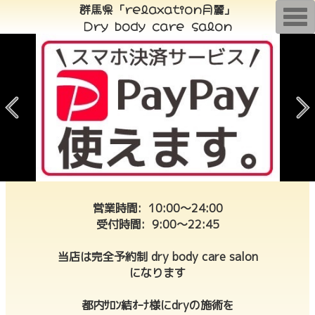
群馬県「relaxation月麗」
T
Dry body care salon
o
g
g
l
e
n
a
v
i
g
a
t
i
o
n
営業時間: 10:00〜24:00
受付時間: 9:00〜22:45
当店は完全予約制 dry body care salon
になります
都内ｻﾛﾝ結ｵｰﾅ様にdryの施術を