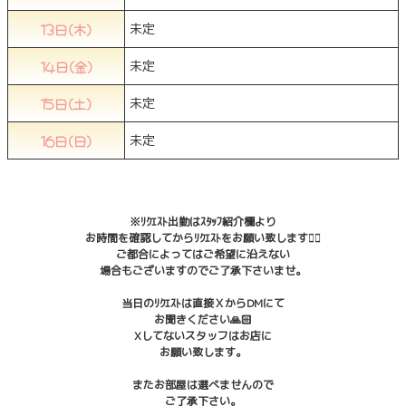
13日(木)
未定
14日(金)
未定
15日(土)
未定
16日(日)
未定
※ﾘｸｴｽﾄ出勤はｽﾀｯﾌ紹介欄より
お時間を確認してからﾘｸｴｽﾄをお願い致します🙇‍♀️
ご都合によってはご希望に沿えない
場合もございますのでご了承下さいませ。
当日のﾘｸｴｽﾄは直接ＸからDMにて
お聞きください🙏🏻
Xしてないスタッフはお店に
お願い致します。
またお部屋は選べませんので
ご了承下さい。