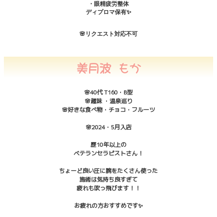
・眼精疲労整体
ディプロマ保有✨
🌸リクエスト対応不可
美月波 もか
🌸40代 T160・B型
🌸趣味 ・温泉巡り
🌸好きな食べ物・チョコ・フルーツ
🌸2024・5月入店
歴10年以上の
ベテランセラピストさん！
ちょーど良い圧に腕をたくさん使った
施術は気持ち良すぎて
疲れも吹っ飛びます！！
お疲れの方おすすめです✨