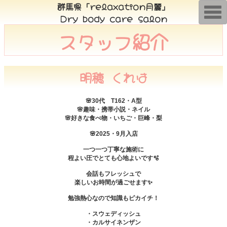
群馬県「relaxation月麗」
T
Dry body care salon
o
g
スタッフ紹介
g
l
e
n
a
v
明穂 くれは
i
g
a
t
🌸30代 T162・A型
i
🌸趣味・携帯小説・ネイル
o
🌸好きな食べ物・いちご・巨峰・梨
n
🌸2025・9月入店
一つ一つ丁寧な施術に
程よい圧でとても心地よいです🫧
会話もフレッシュで
楽しいお時間が過ごせます✨
勉強熱心なので知識もピカイチ！
・スウェディッシュ
・カルサイネンザン