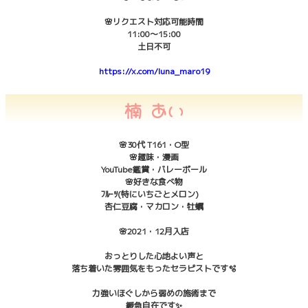
🌸リクエスト対応可能時間
11:00〜15:00
土日不可
https://x.com/luna_maro19
楠 あい
🌸30代 T161・O型
🌸趣味・漫画
YouTube鑑賞・バレーボール
🌸好きな食べ物
ﾌﾙｰﾂ(特にいちごとメロン)
杏仁豆腐・マカロン・牡蠣
🌸2021・12月入店
おっとりした心地よい声と
落ち着いた雰囲気をもったセラピストです🫧
力強いほぐしから弱めの施術まで
緩急自在です✨