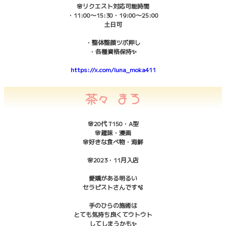
🌸リクエスト対応可能時間
・11:00〜15:30・19:00〜25:00
土日可
・整体整顔ツボ押し
・各種資格保持✨
https://x.com/luna_moka411
茶々 まろ
🌸20代 T150・A型
🌸趣味・漫画
🌸好きな食べ物・海鮮
🌸2023・11月入店
愛嬌がある明るい
セラピストさんです🫧
手のひらの施術は
とても気持ち良くてウトウト
してしまうかも✨